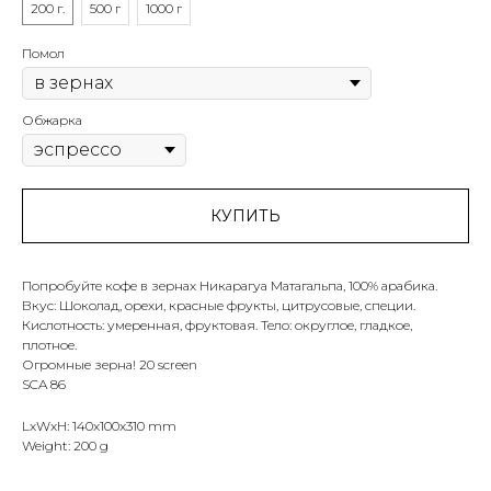
200 г.
500 г
1000 г
Помол
Обжарка
КУПИТЬ
Попробуйте кофе в зернах Никарагуа Матагальпа, 100% арабика.
Вкус: Шоколад, орехи, красные фрукты, цитрусовые, специи.
Кислотность: умеренная, фруктовая. Тело: округлое, гладкое,
плотное.
Огромные зерна! 20 screen
SCA 86
LxWxH: 140x100x310 mm
Weight: 200 g