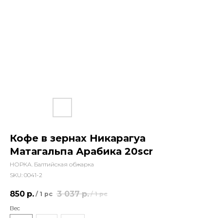
Кофе в зернах Никарагуа
Матагальпа Арабика 20scr
НОРКА. Балтийская обжарка
SKU:
0041-2
850
р.
3 037
р.
/
1 pc
/
1 pc
Вес