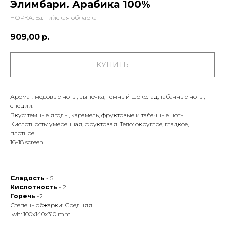
Элимбари. Арабика 100%
НОРКА. Балтийская обжарка
909,00
р.
КУПИТЬ
Аромат: медовые ноты, выпечка, темный шоколад, табачные ноты,
специи.
Вкус: темные ягоды, карамель, фруктовые и табачные ноты.
Кислотность: умеренная, фруктовая. Тело: округлое, гладкое,
плотное.
16-18 screen
Сладость
- 5
Кислотность
- 2
Горечь
-2
Степень обжарки: Средняя
lwh: 100x140x310 mm